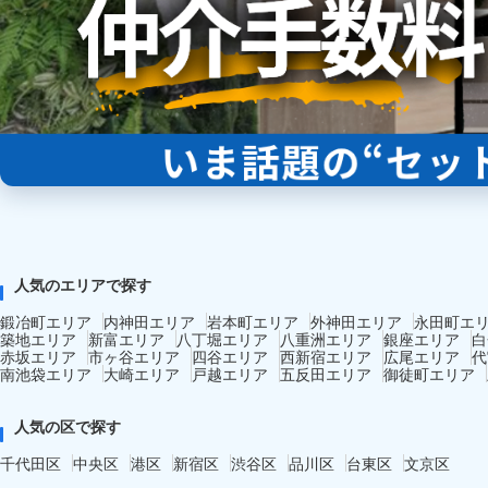
人気のエリアで探す
鍛冶町エリア
内神田エリア
岩本町エリア
外神田エリア
永田町エ
築地エリア
新富エリア
八丁堀エリア
八重洲エリア
銀座エリア
白
赤坂エリア
市ヶ谷エリア
四谷エリア
西新宿エリア
広尾エリア
代
南池袋エリア
大崎エリア
戸越エリア
五反田エリア
御徒町エリア
人気の区で探す
千代田区
中央区
港区
新宿区
渋谷区
品川区
台東区
文京区