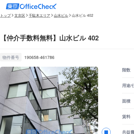
トップ
文京区
千駄木エリア
山水ビル
山水ビル 402
【仲介手数料無料】山水ビル 402
物件番号
190658-461786
階数
用途/
面積
賃料
共益