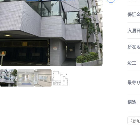
保証金
入居
所在
竣工
最寄
構造
#新