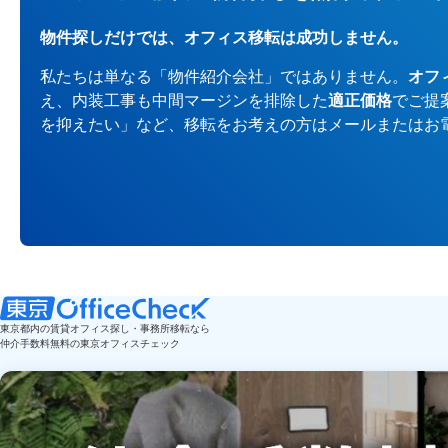
物件探しだけでは、オフィス移転は成功しません。
私たちは単なる「物件紹介会社」ではありません。
オフ
え、内装工事も中間マージンを排除した
適正価格
でご提
を抑えたい」など、移転をお考えの方はメールまたはお
東京都内の賃貸オフィス探し・事務所移転なら
仲介手数料無料の東京オフィスチェック