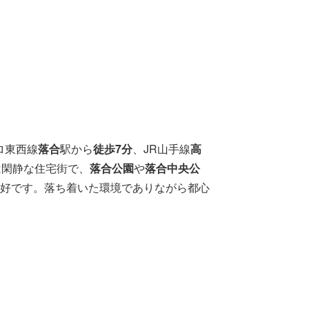
ロ東西線
落合
駅から
徒歩7分
、JR山手線
高
は閑静な住宅街で、
落合公園
や
落合中央公
好です。落ち着いた環境でありながら都心