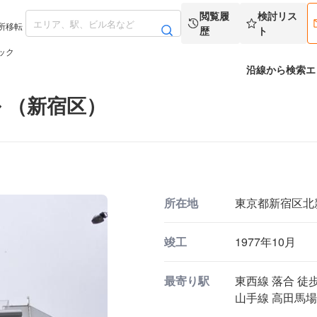
閲覧履
検討リス
所移転
歴
ト
ック
沿線から検索
エ
 （新宿区）
所在地
東京都新宿区北新宿
竣工
1977年10月
最寄り駅
東西線 落合 徒歩
山手線 高田馬場 