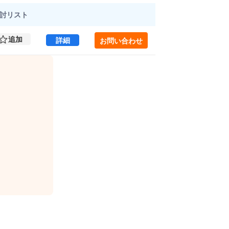
討
リスト
追加
北新宿君嶋ビル 7 (162.21㎡) ｜新宿区 の
詳細
お問い合わせ