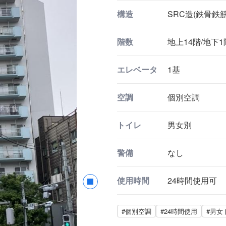
構造
SRC造(鉄骨鉄
階数
地上14階/地下1
エレベータ
1基
空調
個別空調
トイレ
男女別
警備
なし
使用時間
24時間使用可
#個別空調
#24時間使用
#男女