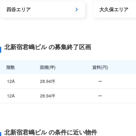
四谷エリア
大久保エリア
北新宿君嶋ビル の募集終了区画
階数
面積(坪)
賃料(円)
12A
28.94坪
ー
12A
28.94坪
ー
北新宿君嶋ビル の条件に近い物件