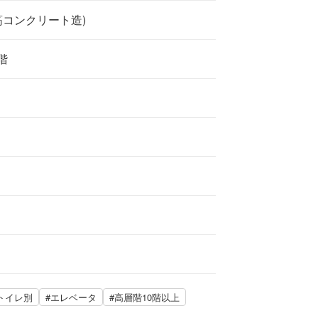
筋コンクリート造)
階
トイレ別
#エレベータ
#高層階10階以上