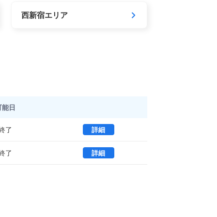
西新宿エリア
可能日
北新宿君嶋ビル 12A (95.67㎡)
終了
詳細
｜新宿区 の賃貸オフィス・セットア
終了
詳細