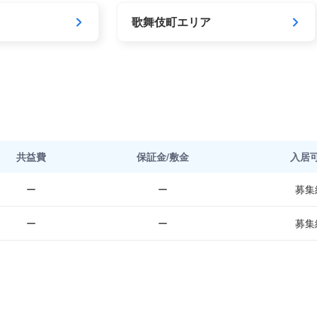
歌舞伎町エリア
共益費
保証金/敷金
入居
ー
ー
募集
ー
ー
募集