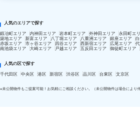
人気のエリアで探す
鍛冶町エリア
内神田エリア
岩本町エリア
外神田エリア
永田町エ
築地エリア
新富エリア
八丁堀エリア
八重洲エリア
銀座エリア
白
赤坂エリア
市ヶ谷エリア
四谷エリア
西新宿エリア
広尾エリア
代
南池袋エリア
大崎エリア
戸越エリア
五反田エリア
御徒町エリア
人気の区で探す
千代田区
中央区
港区
新宿区
渋谷区
品川区
台東区
文京区
※未公開物件もご提案可能！お気軽にご相談ください。（未公開物件は場合により