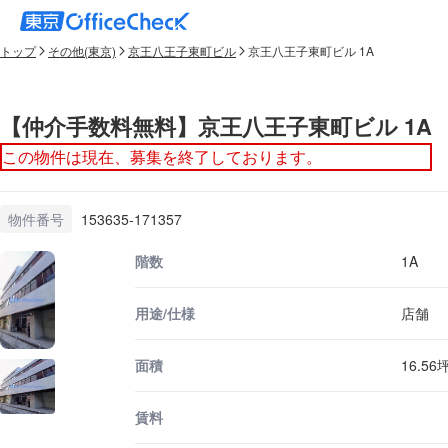
トップ
その他(東京)
京王八王子東町ビル
京王八王子東町ビル 1A
【仲介手数料無料】京王八王子東町ビル 1A
この物件は現在、募集を終了しております。
物件番号
153635-171357
階数
1A
用途/仕様
店舗
面積
16.56
賃料