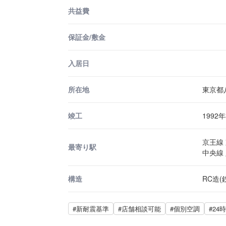
共益費
保証金/敷金
入居日
所在地
東京都
竣工
1992
京王線 
最寄り駅
中央線 
構造
RC造
#新耐震基準
#店舗相談可能
#個別空調
#24